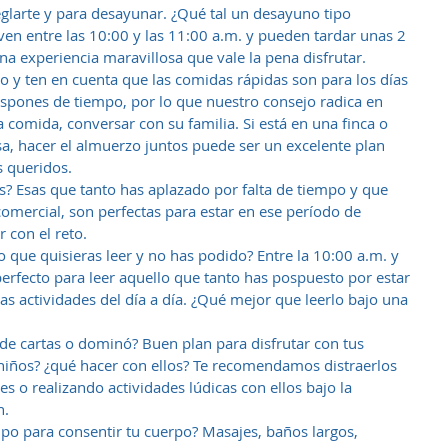
glarte y para desayunar. ¿Qué tal un desayuno tipo 
ven entre las 10:00 y las 11:00 a.m. y pueden tardar unas 2 
a experiencia maravillosa que vale la pena disfrutar.  
o y ten en cuenta que las comidas rápidas son para los días 
ispones de tiempo, por lo que nuestro consejo radica en 
a comida, conversar con su familia. Si está en una finca o 
sa, hacer el almuerzo juntos puede ser un excelente plan 
 queridos.  
s? Esas que tanto has aplazado por falta de tiempo y que 
comercial, son perfectas para estar en ese período de 
 con el reto.  
 que quisieras leer y no has podido? Entre la 10:00 a.m. y 
perfecto para leer aquello que tanto has pospuesto por estar 
as actividades del día a día. ¿Qué mejor que leerlo bajo una 
de cartas o dominó? Buen plan para disfrutar con tus 
 niños? ¿qué hacer con ellos? Te recomendamos distraerlos 
es o realizando actividades lúdicas con ellos bajo la 
.  
po para consentir tu cuerpo? Masajes, baños largos, 